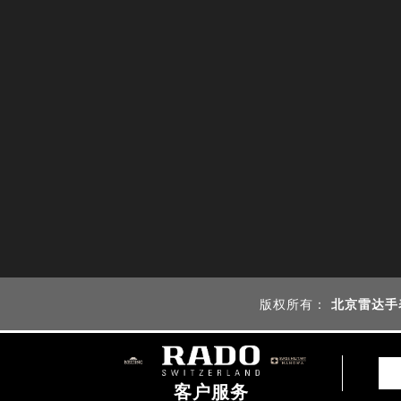
版权所有：
北京雷达手
如权利人或知情人士发现本站内容存在事实错误或涉及版权、名誉权
客户服务