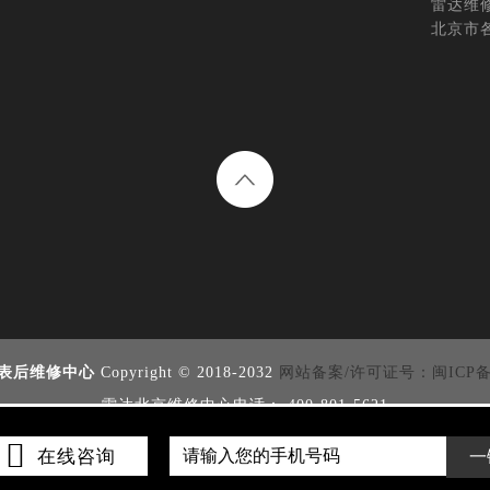
雷达维
北京市
表后维修中心
Copyright © 2018-2032
网站备案/许可证号：闽ICP备20
雷达北京维修中心电话： 400-801-5621
Rado维修北京雷达维修服务网点地址在北京市雷达维修服务中心

在线咨询
一
等侵权问题，请通过邮箱：2557628530@qq.com 
间：2026-06-21T15:23:25+08:00