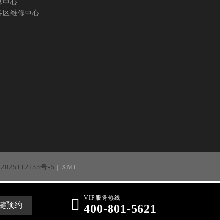
修中心
各区维修中心
25112133号-5
| XML
VIP服务热线

键预约
400-801-5621
与我们联系，我们将在收到通知后立即依法处理。当前页面信息更新时