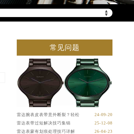
▲
▼
常见问题
雷达腕表皮表带意外断裂？轻松
24-09-20
雷达表带过短解决技巧集锦
25-12-08
雷达表蒙有划痕处理技巧详解
26-04-23