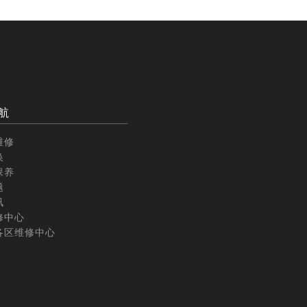
航
维修
换
保养
题
讯
修中心
各区维修中心