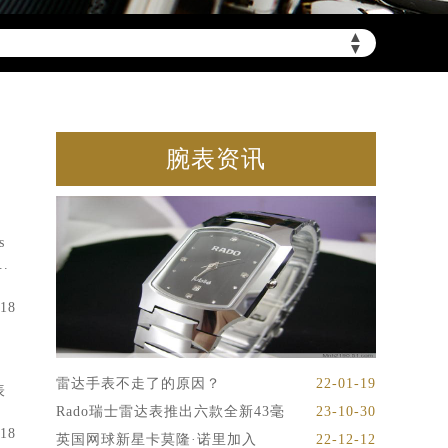
▲
▼
腕表资讯
s
.
-18
雷达手表不走了的原因？
22-01-19
表
Rado瑞士雷达表推出六款全新43毫
23-10-30
-18
英国网球新星卡莫隆·诺里加入
22-12-12