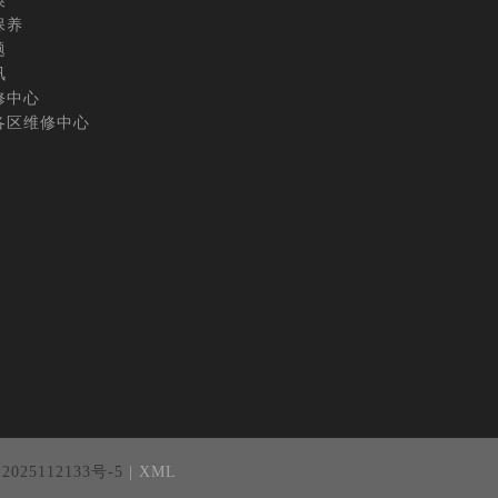
换
保养
题
讯
修中心
各区维修中心
25112133号-5
| XML