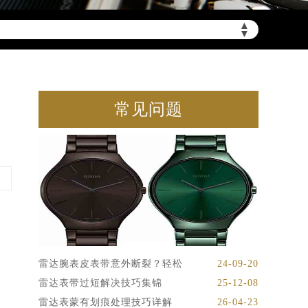
▲
▼
常见问题
雷达腕表皮表带意外断裂？轻松
24-09-20
雷达表带过短解决技巧集锦
25-12-08
雷达表蒙有划痕处理技巧详解
26-04-23