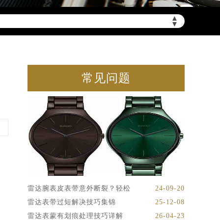
▲
▼
常见问题
雷达腕表皮表带意外断裂？轻松
24-09-20
雷达表带过短解决技巧集锦
25-12-08
雷达表蒙有划痕处理技巧详解
26-04-23