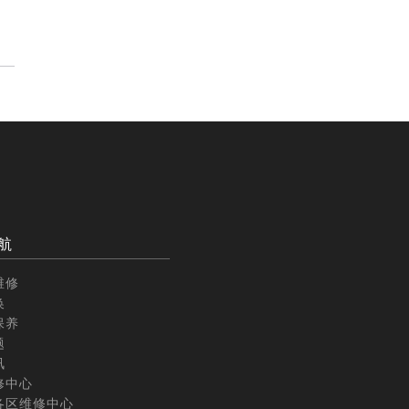
航
维修
换
保养
题
讯
修中心
各区维修中心