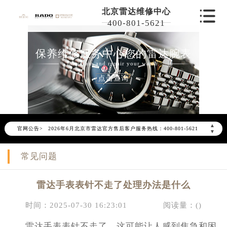
北京雷达维修中心
400-801-5621
保养维修服务中心您的雷达腕表
Maintain and repair your watch
点击查询
2026年6月雷达北京市售后服务网络优化升级公告
▲
官网公告>
2026年6月北京市雷达官方售后客户服务热线：400-801-5621
▼
2026年6月雷达售后服务中心最新网点地址：
常见问题
北京市东城区东长安街1号东方广场写字楼W3座6层602室（需提前预约）
北京市朝阳区建国门外大街甲6号华熙国际中心写字楼D座11层1102室（需提前预约）
雷达手表表针不走了处理办法是什么
北京市朝阳区建国门外大街甲6号华熙国际中心D座11层1102室雷达售后服务中心（需提前预约）
北京市东城区东长安街1号王府井东方广场W3座6层602室雷达售后服务中心（需提前预约）
时间：2025-07-30 16:23:01
阅读量：(
)
节假日正常营业！
雷达手表表针不走了，这可能让人感到焦急和困