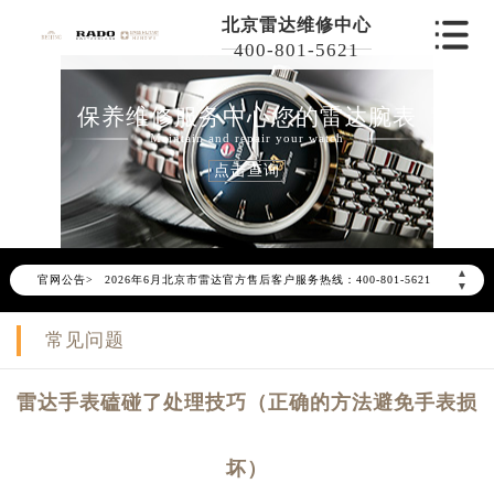
北京雷达维修中心
400-801-5621
保养维修服务中心您的雷达腕表
Maintain and repair your watch
点击查询
2026年6月雷达北京市售后服务网络优化升级公告
▲
官网公告>
2026年6月北京市雷达官方售后客户服务热线：400-801-5621
▼
2026年6月雷达售后服务中心最新网点地址：
常见问题
北京市东城区东长安街1号东方广场写字楼W3座6层602室（需提前预约）
北京市朝阳区建国门外大街甲6号华熙国际中心写字楼D座11层1102室（需提前预约）
雷达手表磕碰了处理技巧（正确的方法避免手表损
北京市朝阳区建国门外大街甲6号华熙国际中心D座11层1102室雷达售后服务中心（需提前预约）
北京市东城区东长安街1号王府井东方广场W3座6层602室雷达售后服务中心（需提前预约）
坏）
节假日正常营业！