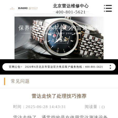
北京雷达维修中心
400-801-5621
保养维修服务中心您的雷达腕表
Maintain and repair your watch
点击查询
2026年6月雷达北京市售后服务网络优化升级公告
▲
官网公告>
2026年6月北京市雷达官方售后客户服务热线：400-801-5621
▼
2026年6月雷达售后服务中心最新网点地址：
常见问题
北京市东城区东长安街1号东方广场写字楼W3座6层602室（需提前预约）
北京市朝阳区建国门外大街甲6号华熙国际中心写字楼D座11层1102室（需提前预约）
雷达走快了处理技巧推荐
北京市朝阳区建国门外大街甲6号华熙国际中心D座11层1102室雷达售后服务中心（需提前预约）
北京市东城区东长安街1号王府井东方广场W3座6层602室雷达售后服务中心（需提前预约）
时间：2025-06-28 14:43:31
阅读量：(
)
节假日正常营业！
雷达走快了，通常指的是在使用雷达测速设备