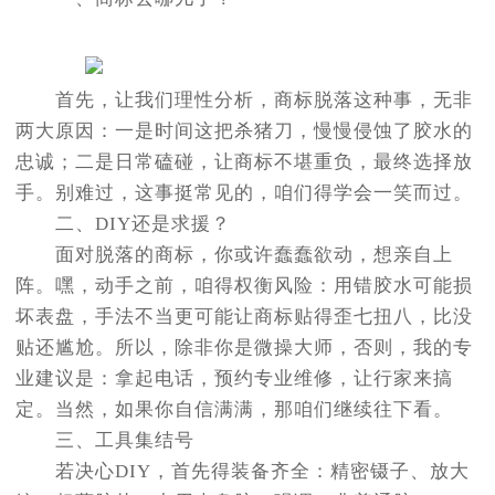
首先，让我们理性分析，商标脱落这种事，无非
两大原因：一是时间这把杀猪刀，慢慢侵蚀了胶水的
忠诚；二是日常磕碰，让商标不堪重负，最终选择放
手。别难过，这事挺常见的，咱们得学会一笑而过。
二、DIY还是求援？
面对脱落的商标，你或许蠢蠢欲动，想亲自上
阵。嘿，动手之前，咱得权衡风险：用错胶水可能损
坏表盘，手法不当更可能让商标贴得歪七扭八，比没
贴还尴尬。所以，除非你是微操大师，否则，我的专
业建议是：拿起电话，预约专业维修，让行家来搞
定。当然，如果你自信满满，那咱们继续往下看。
三、工具集结号
若决心DIY，首先得装备齐全：精密镊子、放大