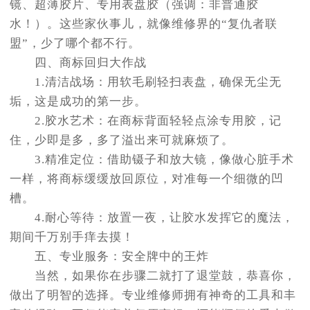
镜、超薄胶片、专用表盘胶（强调：非普通胶
水！）。这些家伙事儿，就像维修界的“复仇者联
盟”，少了哪个都不行。
四、商标回归大作战
1.清洁战场：用软毛刷轻扫表盘，确保无尘无
垢，这是成功的第一步。
2.胶水艺术：在商标背面轻轻点涂专用胶，记
住，少即是多，多了溢出来可就麻烦了。
3.精准定位：借助镊子和放大镜，像做心脏手术
一样，将商标缓缓放回原位，对准每一个细微的凹
槽。
4.耐心等待：放置一夜，让胶水发挥它的魔法，
期间千万别手痒去摸！
五、专业服务：安全牌中的王炸
当然，如果你在步骤二就打了退堂鼓，恭喜你，
做出了明智的选择。专业维修师拥有神奇的工具和丰