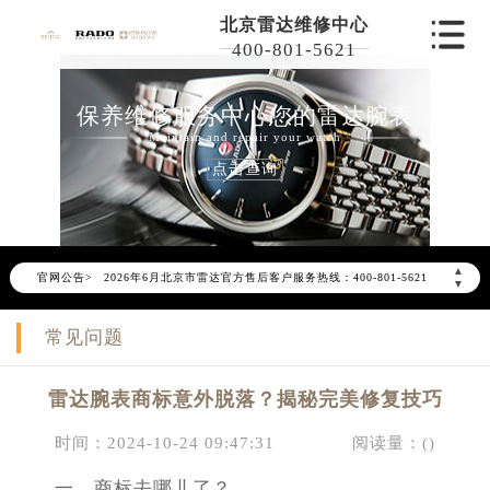
北京雷达维修中心
400-801-5621
保养维修服务中心您的雷达腕表
Maintain and repair your watch
点击查询
2026年6月雷达北京市售后服务网络优化升级公告
▲
官网公告>
2026年6月北京市雷达官方售后客户服务热线：400-801-5621
▼
2026年6月雷达售后服务中心最新网点地址：
常见问题
北京市东城区东长安街1号东方广场写字楼W3座6层602室（需提前预约）
北京市朝阳区建国门外大街甲6号华熙国际中心写字楼D座11层1102室（需提前预约）
雷达腕表商标意外脱落？揭秘完美修复技巧
北京市朝阳区建国门外大街甲6号华熙国际中心D座11层1102室雷达售后服务中心（需提前预约）
北京市东城区东长安街1号王府井东方广场W3座6层602室雷达售后服务中心（需提前预约）
时间：2024-10-24 09:47:31
阅读量：(
)
节假日正常营业！
一、商标去哪儿了？