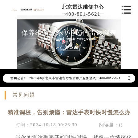
北京雷达维修中心
400-801-5621
保养维修服务中心您的雷达腕表
Maintain and repair your watch
点击查询
2026年6月雷达北京市售后服务网络优化升级公告
▲
官网公告>
2026年6月北京市雷达官方售后客户服务热线：400-801-5621
▼
2026年6月雷达售后服务中心最新网点地址：
常见问题
北京市东城区东长安街1号东方广场写字楼W3座6层602室（需提前预约）
北京市朝阳区建国门外大街甲6号华熙国际中心写字楼D座11层1102室（需提前预约）
精准调校，告别烦恼：雷达手表时快时慢怎么办
北京市朝阳区建国门外大街甲6号华熙国际中心D座11层1102室雷达售后服务中心（需提前预约）
北京市东城区东长安街1号王府井东方广场W3座6层602室雷达售后服务中心（需提前预约）
时间：2024-10-18 09:26:39
阅读量：(
)
节假日正常营业！
当你的雷达手表开始时快时慢，就像一位情绪化