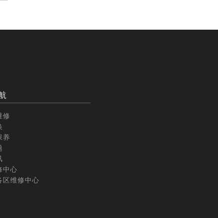
航
维修
换
保养
题
讯
修中心
各区维修中心