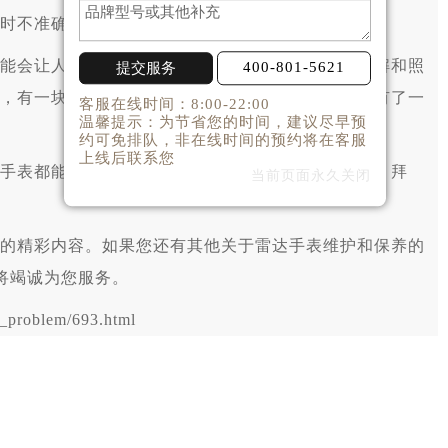
时不准确，这时候就需要专业人员来诊断了。
会让人头疼，但也给了我们一个机会去更好地了解和照
400-801-5621
提交服务
，有一块可以信赖的手表陪伴左右，那感觉就跟拥有了一
客服在线时间：8:00-22:00
温馨提示：为节省您的时间，建议尽早预
约可免排队，非在线时间的预约将在客服
上线后联系您
表都能像雷达一样，永远保持精准。咱们下次见，拜
当前页面永久关闭
的精彩内容。如果您还有其他关于雷达手表维护和保养的
将竭诚为您服务。
problem/693.html