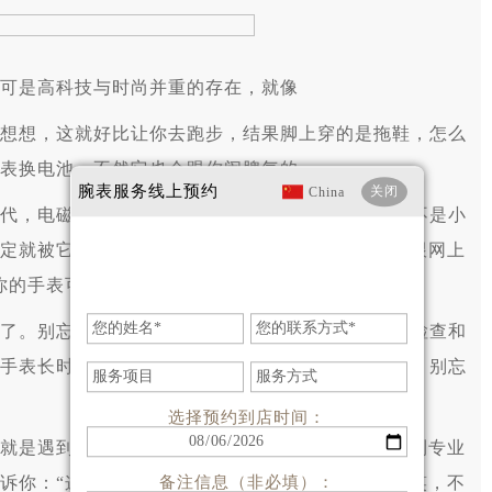
可是高科技与时尚并重的存在，就像
想，这就好比让你去跑步，结果脚上穿的是拖鞋，怎么
表换电池，不然它也会跟你闹脾气的。
腕表服务
线上预约
关闭
China
，电磁波满天飞，手机、电脑、微波炉……哪个不是小
定就被它们给“拐”走了，走时自然就不准了。这就跟网上
你的手表可能已经不是你的手表了。”
。别忘了，手表也是有生命的，它们也需要定期检查和
手表长时间没动过窝，那它可能也在偷懒呢。所以，别忘
选择预约到店时间：
是遇到了个“奇葩”。这种情况下，建议你把它带到专业
诉你：“这表啊，它有自己的想法。”哈哈，开个玩笑，不
备注信息（非必填）：