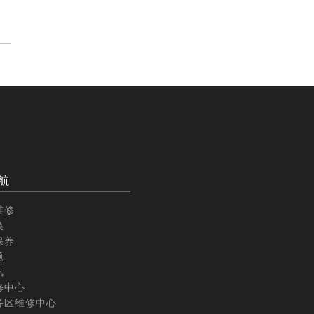
航
维修
换
保养
题
讯
修中心
各区维修中心