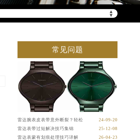
▲
▼
常见问题
雷达腕表皮表带意外断裂？轻松
24-09-20
雷达表带过短解决技巧集锦
25-12-08
雷达表蒙有划痕处理技巧详解
26-04-23