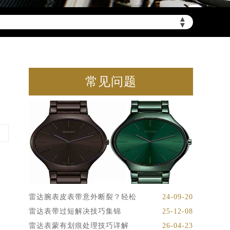
▲
▼
常见问题
雷达腕表皮表带意外断裂？轻松
24-09-20
雷达表带过短解决技巧集锦
25-12-08
雷达表蒙有划痕处理技巧详解
26-04-23