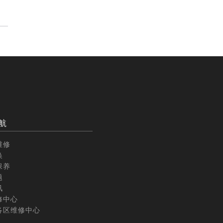
航
维修
换
保养
题
讯
修中心
各区维修中心