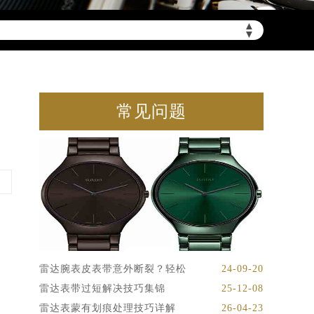
▲
▼
常见问题
雷达腕表皮表带意外断裂？轻松
24-09-20
雷达表带过短解决技巧集锦
25-12-08
雷达表蒙有划痕处理技巧详解
26-04-23