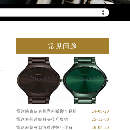
▲
▼
常见问题
雷达腕表皮表带意外断裂？轻松
24-09-20
雷达表带过短解决技巧集锦
25-12-08
雷达表蒙有划痕处理技巧详解
26-04-23