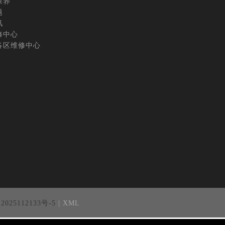
保养
题
讯
修中心
各区维修中心
25112133号-5
| XML