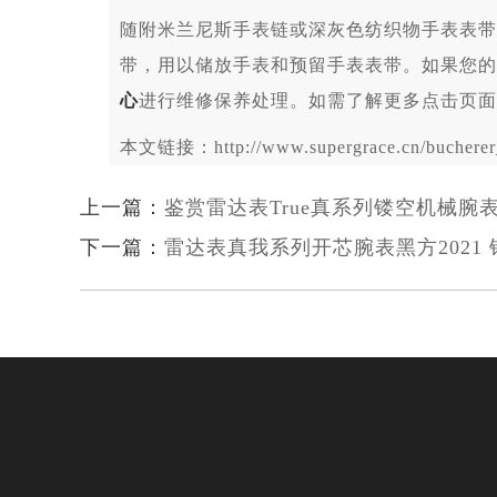
随附米兰尼斯手表链或深灰色纺织物手表表带
带，用以储放手表和预留手表表带。如果您的
心
进行维修保养处理。如需了解更多点击页面
本文链接：http://www.supergrace.cn/bucherer_i
上一篇：
鉴赏雷达表True真系列镂空机械腕
下一篇：
雷达表真我系列开芯腕表黑方2021