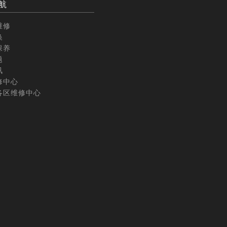
航
维修
换
保养
题
讯
修中心
各区维修中心