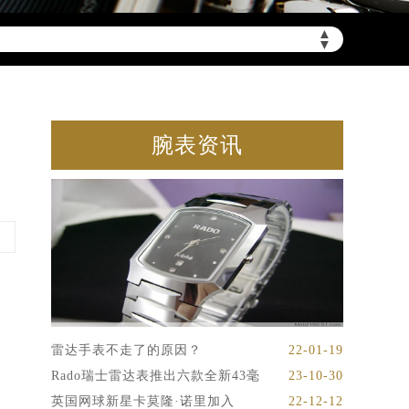
▲
▼
腕表资讯
雷达手表不走了的原因？
22-01-19
Rado瑞士雷达表推出六款全新43毫
23-10-30
英国网球新星卡莫隆·诺里加入
22-12-12